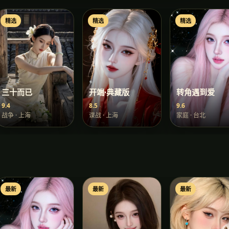
精选
精选
精选
三十而已
开端·典藏版
转角遇到爱
9.4
8.5
9.6
战争
·
上海
谍战
·
上海
家庭
·
台北
最新
最新
最新