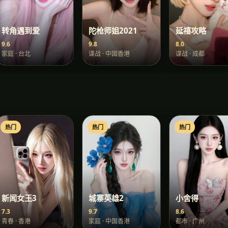
转角遇到爱
陀枪师姐2021
延禧攻略
9.6
9.8
8.0
家庭
·
台北
谍战
·
中国香港
谍战
·
成都
热门
热门
热门
新闻女王3
城寨英雄2
小舍得
7.3
9.7
8.6
青春
·
香港
家庭
·
中国香港
都市
·
广州