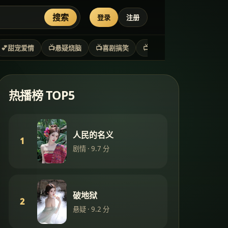
搜索
登录
注册
💕
甜宠爱情
📺
悬疑烧脑
📺
喜剧搞笑
📺
年代剧情
⚔️
武侠江湖
热播榜 TOP5
人民的名义
1
剧情
·
9.7
分
破地狱
2
悬疑
·
9.2
分