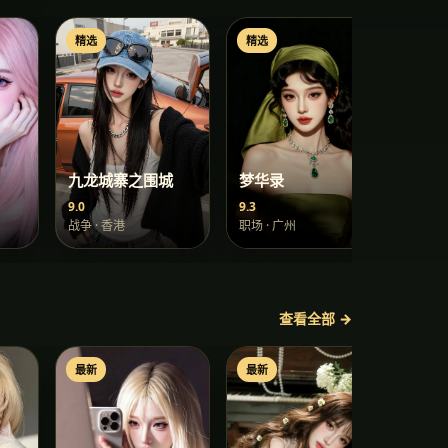
精选
精选
精选
九龙城寨之围城
梦华录
新闻
9.0
9.3
7.3
战争
·
香港
职场
·
广州
青春
·
查看全部 →
最新
最新
最新