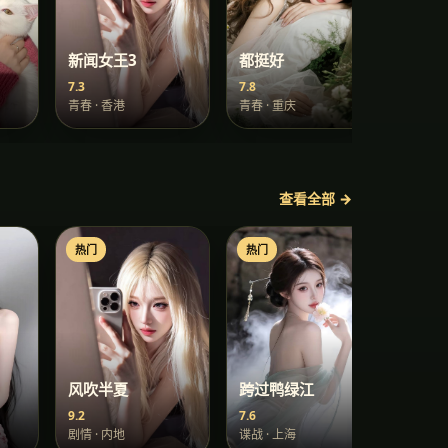
新闻女王3
都挺好
天地
7.3
7.8
7.5
青春
·
香港
青春
·
重庆
家庭
·
查看全部 →
热门
热门
热门
风吹半夏
跨过鸭绿江
雪山
9.2
7.6
7.6
剧情
·
内地
谍战
·
上海
职场
·