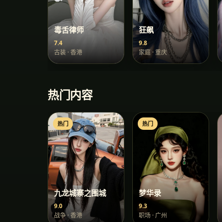
毒舌律师
狂飙
7.4
9.8
古装
·
香港
家庭
·
重庆
热门内容
热门
热门
九龙城寨之围城
梦华录
9.0
9.3
战争
·
香港
职场
·
广州