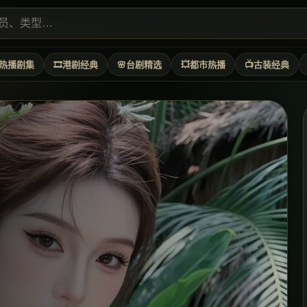
热播剧集
🎞️
港剧经典
🌸
台剧精选
💥
都市热播
📺
古装经典