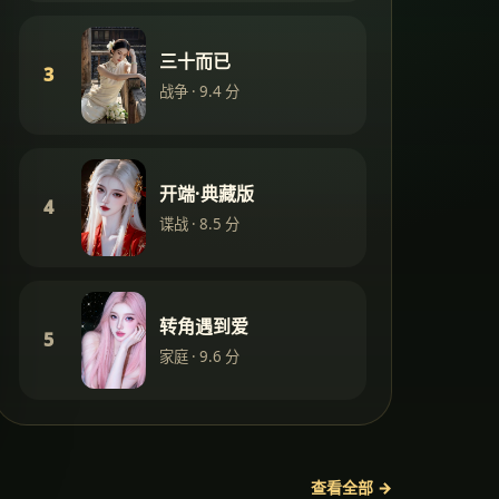
三十而已
3
战争
·
9.4
分
开端·典藏版
4
谍战
·
8.5
分
转角遇到爱
5
家庭
·
9.6
分
查看全部 →