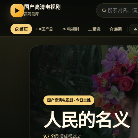
国产高清电视剧
▶
高清剧库
首页
国产剧
电视剧
精选
最新
🔥
国产高清电视剧
· 今日主推
人民的名义
9.7
分
剧情
成都
2021