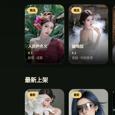
精选
精选
人民的名义
破地狱
9.7
9.2
剧情
·
成都
悬疑
·
中国香港
最新上架
最新
最新